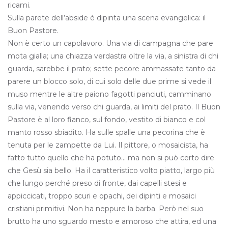
ricami.
Sulla parete dell’abside è dipinta una scena evangelica: il
Buon Pastore.
Non è certo un capolavoro. Una via di campagna che pare
mota gialla; una chiazza verdastra oltre la via, a sinistra di chi
guarda, sarebbe il prato; sette pecore ammassate tanto da
parere un blocco solo, di cui solo delle due prime si vede il
muso mentre le altre paiono fagotti panciuti, camminano
sulla via, venendo verso chi guarda, ai limiti del prato. Il Buon
Pastore è al loro fianco, sul fondo, vestito di bianco e col
manto rosso sbiadito. Ha sulle spalle una pecorina che è
tenuta per le zampette da Lui. Il pittore, o mosaicista, ha
fatto tutto quello che ha potuto… ma non si può certo dire
che Gesù sia bello. Ha il caratteristico volto piatto, largo più
che lungo perché preso di fronte, dai capelli stesi e
appiccicati, troppo scuri e opachi, dei dipinti e mosaici
cristiani primitivi. Non ha neppure la barba. Però nel suo
brutto ha uno sguardo mesto e amoroso che attira, ed una