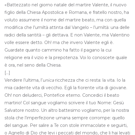
«Battezzato nel giorno natale del martire Valente, il nuovo
figlio della Chiesa Apostolica e Romana, e fratello nostro, ha
voluto assumere il nome del martire beato, ma con quella
modifica che l’umiltà attinta dal Vangelo – l’umiltà: una delle
radici della santità – gli dettava. E non Valente, ma Valentino
volle essere detto.
Oh! ma che invero Valente egli è.
Guardate quanto cammino ha fatto il pagano la cui
religione era il vizio e la prepotenza. Voi lo conoscete quale
è ora, nel seno della Chiesa
.
[…]
Vendere l’ultima, l’
unica
ricchezza che ci resta: la vita. Io la
mia cadente vita di vecchio. Egli la fiorente vita di giovane.
Oh! non deluderci, Pontefice eterno. Concedici il beato
martirio! Col sangue vogliamo scrivere il tuo Nome: Gesù
Salvatore nostro. Un altro battesimo vogliamo, per la nostra
stola che l’imperfezione umana sempre corrompe: quello
del sangue. Per salire a Te con stole immacolate e seguirti,
o Agnello di Dio che levi i peccati del mondo, che li hai levati