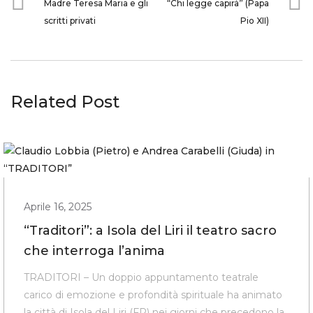
Madre Teresa Maria e gli
“Chi legge capirà” (Papa
scritti privati
Pio XII)
Related Post
Aprile 16, 2025
“Traditori”: a Isola del Liri il teatro sacro
che interroga l’anima
TRADITORI – Un doppio appuntamento teatrale
carico di emozione e profondità spirituale ha animato
la città di Isola del Liri (FR) nei giorni che precedono la