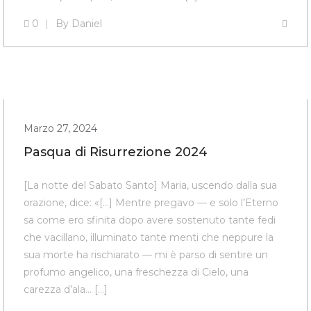
0
By
Daniel
Marzo 27, 2024
Pasqua di Risurrezione 2024
[La notte del Sabato Santo] Maria, uscendo dalla sua
orazione, dice: «[…] Mentre pregavo — e solo l’E­terno
sa come ero sfinita dopo avere sostenuto tante fedi
che vacillano, illuminato tante menti che neppure la
sua morte ha rischiarato — mi è parso di sentire un
profumo angelico, una freschezza di Cielo, una
carezza d’ala… […]