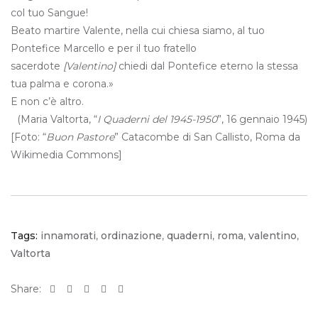
col tuo Sangue!
Beato martire Valente, nella cui chiesa siamo, al tuo
Pontefice Marcello e per il tuo fratello
sacerdote
[Valentino]
chiedi dal Pontefice eterno la stessa
tua palma e corona.»
E non c’è altro.
(Maria Valtorta, “
I Quaderni del 1945-1950
”, 16 gennaio 1945)
[Foto: “
Buon Pastore
” Catacombe di San Callisto, Roma da
Wikimedia Commons]
Tags:
innamorati
,
ordinazione
,
quaderni
,
roma
,
valentino
,
Valtorta
Share: