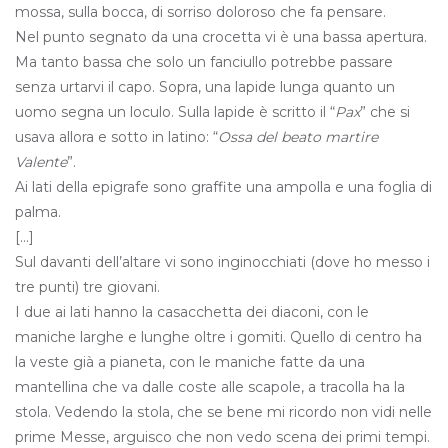
mossa, sulla bocca, di sorriso doloroso che fa pensare.
Nel punto segnato da una crocetta vi è una bassa apertura.
Ma tanto bassa che solo un fanciullo potrebbe passare
senza urtarvi il capo. Sopra, una lapide lunga quanto un
uomo segna un loculo. Sulla lapide è scritto il “
Pax
” che si
usava allora e sotto in latino: “
Ossa del beato martire
Valente
”.
Ai lati della epigrafe sono graffite una ampolla e una foglia di
palma.
[…]
Sul davanti dell’altare vi sono inginocchiati (dove ho messo i
tre punti) tre giovani.
I due ai lati hanno la casacchetta dei diaconi, con le
maniche larghe e lunghe oltre i gomiti. Quello di centro ha
la veste già a pianeta, con le maniche fatte da una
mantellina che va dalle coste alle scapole, a tracolla ha la
stola. Vedendo la stola, che se bene mi ricordo non vidi nelle
prime Messe, arguisco che non vedo scena dei primi tempi.