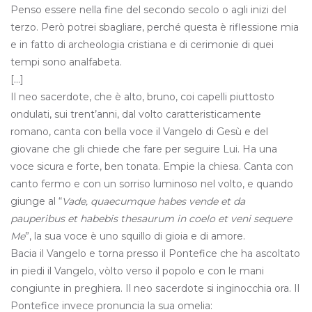
Penso essere nella fine del secondo secolo o agli inizi del
terzo. Però potrei sbagliare, perché questa è riflessione mia
e in fatto di archeologia cristiana e di cerimonie di quei
tempi sono analfabeta.
[…]
Il neo sacerdote, che è alto, bruno, coi capelli piuttosto
ondulati, sui trent’anni, dal volto caratteristicamente
romano, canta con bella voce il Vangelo di Gesù e del
giovane che gli chiede che fare per seguire Lui. Ha una
voce sicura e forte, ben tonata. Empie la chiesa. Canta con
canto fermo e con un sorriso luminoso nel volto, e quando
giunge al “
Vade, quaecumque habes vende et da
pauperibus et habebis thesaurum in coelo et veni sequere
Me
”, la sua voce è uno squillo di gioia e di amore.
Bacia il Vangelo e torna presso il Pontefice che ha ascoltato
in piedi il Vangelo, vòlto verso il popolo e con le mani
congiunte in preghiera. Il neo sacerdote si inginocchia ora. Il
Pontefice invece pronuncia la sua omelia: