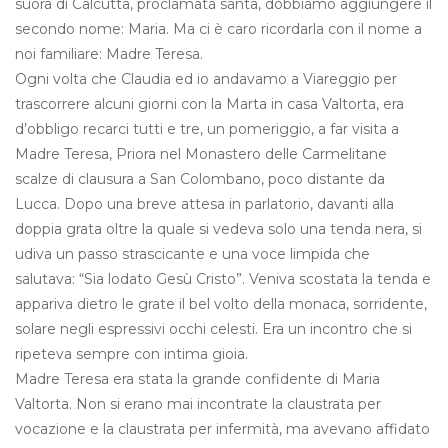
suora di Calcutta, proclamata santa, dobbiamo aggiungere il
secondo nome: Maria. Ma ci è caro ricordarla con il nome a
noi familiare: Madre Teresa.
Ogni volta che Claudia ed io andavamo a Viareggio per
trascorrere alcuni giorni con la Marta in casa Valtorta, era
d’obbligo recarci tutti e tre, un pomeriggio, a far visita a
Madre Teresa, Priora nel Monastero delle Carmelitane
scalze di clausura a San Colombano, poco distante da
Lucca. Dopo una breve attesa in parlatorio, davanti alla
doppia grata oltre la quale si vedeva solo una tenda nera, si
udiva un passo strascicante e una voce limpida che
salutava: “Sia lodato Gesù Cristo”. Veniva scostata la tenda e
appariva dietro le grate il bel volto della monaca, sorridente,
solare negli espressivi occhi celesti. Era un incontro che si
ripeteva sempre con intima gioia.
Madre Teresa era stata la grande confidente di Maria
Valtorta. Non si erano mai incontrate la claustrata per
vocazione e la claustrata per infermità, ma avevano affidato