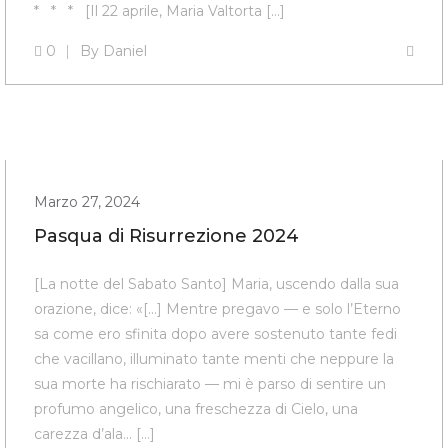
* * * [Il 22 aprile, Maria Valtorta […]
0
By
Daniel
Marzo 27, 2024
Pasqua di Risurrezione 2024
[La notte del Sabato Santo] Maria, uscendo dalla sua
orazione, dice: «[…] Mentre pregavo — e solo l’E­terno
sa come ero sfinita dopo avere sostenuto tante fedi
che vacillano, illuminato tante menti che neppure la
sua morte ha rischiarato — mi è parso di sentire un
profumo angelico, una freschezza di Cielo, una
carezza d’ala… […]