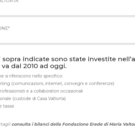
ALTORTA
ONE*
i sopra indicate sono state investite nell’
va dal 2010 ad oggi.
ne si riferiscono nello specifico:
keting (comunicazioni, internet, convegni e conferenze)
ofessionisti e a collaboratori occasionali
sonale (custode di Casa Valtorta)
le tasse
ttagli
consulta i bilanci della Fondazione Erede di Maria Valtor