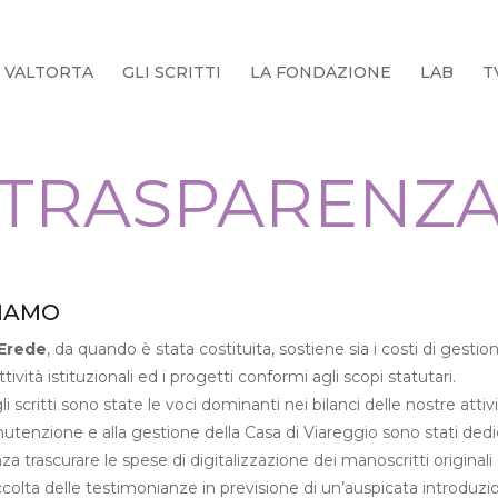
 VALTORTA
GLI SCRITTI
LA FONDAZIONE
LAB
T
TRASPARENZ
CIAMO
Erede
, da quando è stata costituita, sostiene sia i costi di gestion
ttività istituzionali ed i progetti conformi agli scopi statutari.
i scritti sono state le voci dominanti nei bilanci delle nostre atti
nutenzione e alla gestione della Casa di Viareggio sono stati dedi
a trascurare le spese di digitalizzazione dei manoscritti originali 
accolta delle testimonianze in previsione di un’auspicata introduzi