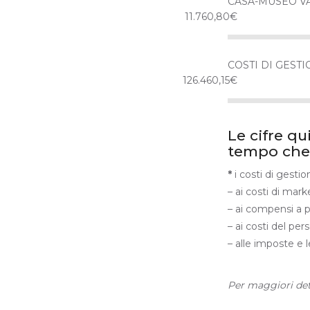
CASA-MUSEO V
11.760,80€
COSTI DI GESTI
126.460,15€
Le cifre qu
tempo che 
*
i costi di gestio
– ai costi di mar
– ai compensi a pr
– ai costi del per
– alle imposte e 
Per maggiori de