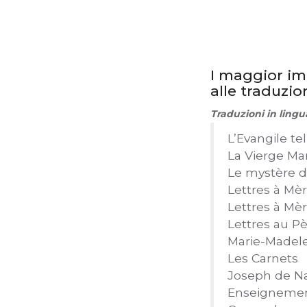
I maggior imp
alle traduzio
Traduzioni in lingu
L’Evangile te
La Vierge Mar
Le mystère 
Lettres à Mè
Lettres à Mè
Lettres au Pè
Marie-Madel
Les Carnets
Joseph de N
Enseignement