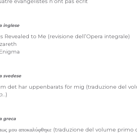
atre évangélistes n’ont pas écrit
a inglese
 Revealed to Me (revisione dell’Opera integrale)
zareth
 Enigma
ua svedese
om det har uppenbarats för mig (traduzione del v
o
…)
ua greca
όπως μου αποκαλύφθηκε (traduzione del volume primo 