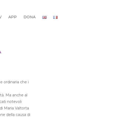
V
APP
DONA
A
e ordinaria che i
vità. Ma anche al
cati notevoli
di Maria Valtorta
one della causa di