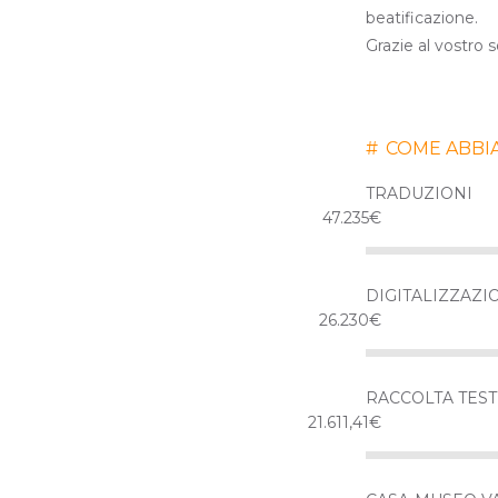
beatificazione.
Grazie al vostro 
#
COME ABBIA
TRADUZIONI
47.235€
DIGITALIZZAZI
26.230€
RACCOLTA TEST
21.611,41€