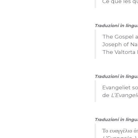
Ce que les qu
Traduzioni in lingu
The Gospel as
Joseph of Na
The Valtorta
Traduzioni in ling
Evangeliet s
de
L’Evangel
Traduzioni in ling
Το ευαγγέλιο 