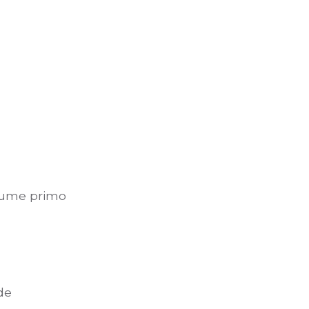
olume primo
de