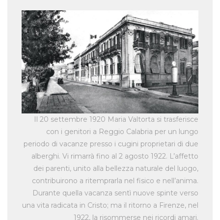
Il 20 settembre 1920 Maria Valtorta si trasferisce
con i genitori a Reggio Calabria per un lungo
periodo di vacanze presso i cugini proprietari di due
alberghi. Vi rimarrà fino al 2 agosto 1922. L’affetto
dei parenti, unito alla bellezza naturale del luogo,
contribuirono a ritemprarla nel fisico e nell’anima.
Durante quella vacanza sentì nuove spinte verso
una vita radicata in Cristo; ma il ritorno a Firenze, nel
1922, la risommerse nei ricordi amari.