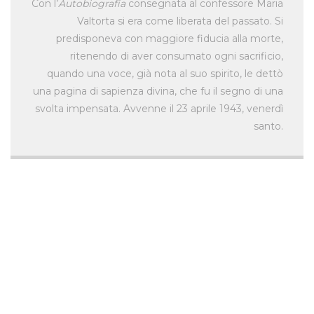
Con l’
Autobiografia
consegnata al confessore Maria
Valtorta si era come liberata del passato. Si
predisponeva con maggiore fiducia alla morte,
ritenendo di aver consumato ogni sacrificio,
quando una voce, già nota al suo spirito, le dettò
una pagina di sapienza divina, che fu il segno di una
svolta impensata. Avvenne il 23 aprile 1943, venerdì
santo.
DAL 1943 AL 1951
LA STESURA DEGLI SCRITTI
Rassicurata da padre Migliorini sull’origine
soprannaturale del “dettato”, Maria Valtorta