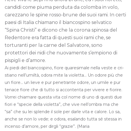
candidi come piuma perduta da colomba in volo,
carezzano le spine rosso-bru­ne dei suoi rami. In certi
paesi di Italia chiamano il biancospino selvatico
“Spina Christi” e dicono che la corona spinosa del
Redentore era fatta di questi suoi rami che, se
torturanti per la car­ne del Salvatore, sono
protettori dei nidi che nuovamente s’em­piono di
pispigli e d’amore.
Ai piedi del biancospino, fiore quaresimale nella veste e cri­
stiano nell’umiltà, odora mite la violetta… Un odore più che
un fiore… un lieve e pur penetrante odore, un umile e pur
tenace fiore che di tutto si accontenta per vivere e fiorire.
Vorrei chiamare questa vita col nome di uno di questi due
fio­ri e “specie della violetta”, che vive nell’ombra ma che
“sa” che su lei splende il sole per darle vita e calore. Lo sa,
anche se non lo ve­de; e odora, esalando tutta sé stessa in
incenso d’amore, per dir­gli “grazie”. (Maria