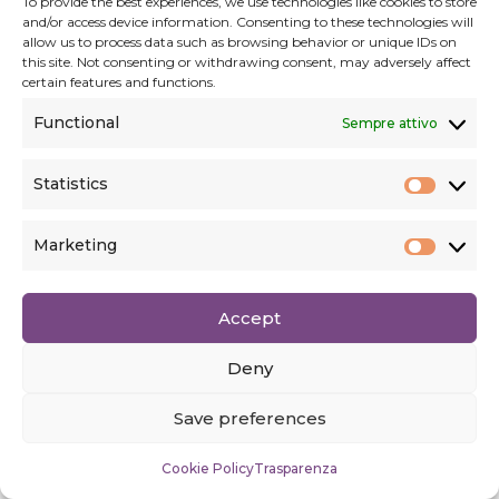
To provide the best experiences, we use technologies like cookies to store
and/or access device information. Consenting to these technologies will
allow us to process data such as browsing behavior or unique IDs on
this site. Not consenting or withdrawing consent, may adversely affect
Non sospese neppure quando, nell’imperversare
certain features and functions.
della seconda guerra mondiale, fu costretta a
Functional
Sempre attivo
sfollare da Viareggio per rifugiarsi a Sant’Andrea di
Còmpito (frazione di Capànnori in provincia di
Lucca,) dove si vide trapiantata con il mobilio della
Statistics
Statist
sua camera d’inferma, e con il carico di nuove
sofferenze, dall’aprile al dicembre del 1944.
Marketing
Market
Accept
14 MARZO 1947
Deny
L’ISOLAMENTO
Save preferences
Cookie Policy
Trasparenza