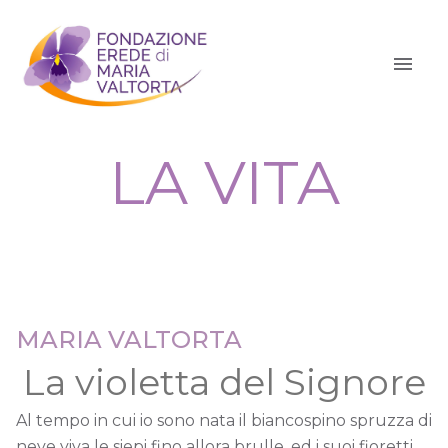
LA VITA
MARIA VALTORTA
La violetta del Signore
Al tempo in cui io sono nata il biancospino spruzza di
neve viva le siepi fino allora brulle, ed i suoi fioretti,