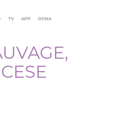
B
TV
APP
DONA
AUVAGE,
CESE