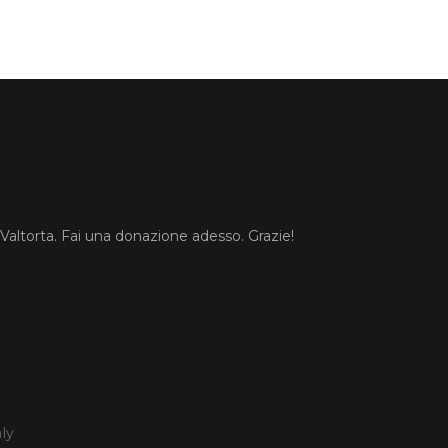
 Valtorta. Fai una donazione adesso. Grazie!
aly