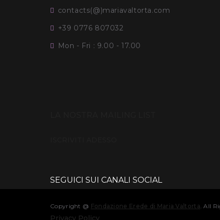
contacts(@)mariavaltorta.com
+39 0776 807032
Mon - Fri : 9.00 - 17.00
LA NOSTRA MAILING LIST
ISCRIVITI ADESSO
SEGUICI SUI CANALI SOCIAL
Copyright @
Fondazione Erede di Maria Valtorta
. All 
Privacy Policy