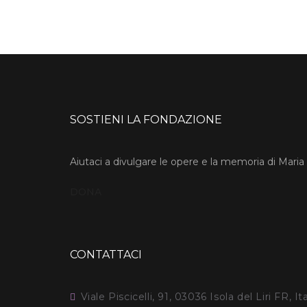
SOSTIENI LA FONDAZIONE
Aiutaci a divulgare le opere e la memoria di Maria
DONA
CONTATTACI
Viale Piscicelli, 91, 03036 Isola del Liri FR, It