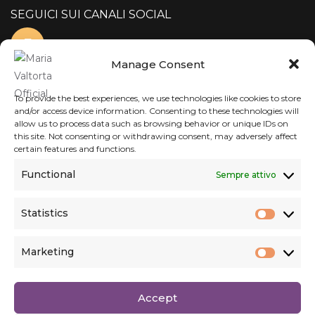
SEGUICI SUI CANALI SOCIAL
Manage Consent
To provide the best experiences, we use technologies like cookies to store
and/or access device information. Consenting to these technologies will
allow us to process data such as browsing behavior or unique IDs on
this site. Not consenting or withdrawing consent, may adversely affect
certain features and functions.
Functional
Sempre attivo
Statistics
Statist
Marketing
Market
Copyright @
Fondazione Erede di Maria Valtorta
. All Right
Accept
Reserved