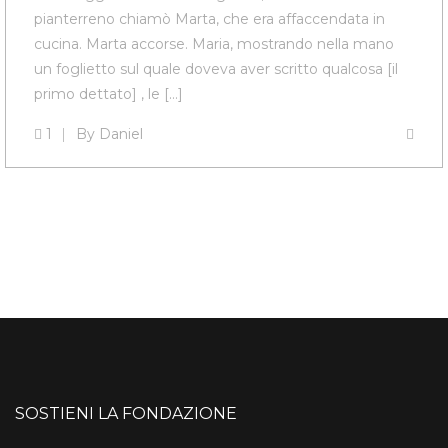
pianterreno chiamò Marta, che era affaccendata in
cucina. Marta accorse. Maria, mostrando nella mano
un foglietto sul quale doveva aver scritto qualcosa [il
primo dettato] , le […]
1
By
Daniel
SOSTIENI LA FONDAZIONE