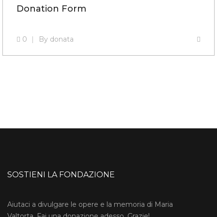
Donation Form
0
By
donata
SOSTIENI LA FONDAZIONE
Aiutaci a divulgare le opere e la memoria di Maria
Valtorta. Fai una donazione adesso. Grazie!