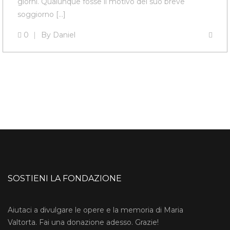
giorni. Qualunque fosse il motivo del suo breve
soggiorno […]
0
By
Daniel
SOSTIENI LA FONDAZIONE
Aiutaci a divulgare le opere e la memoria di Maria
Valtorta. Fai una donazione adesso. Grazie!