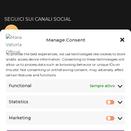
SEGUICI SUI CANALI SOCIAL
Manage Consent
To provide the best experiences, we use technologies like cookies to store
and/or access device information. Consenting to these technologies will
allow us to process data such as browsing behavior or unique IDs on
this site. Not consenting or withdrawing consent, may adversely affect
certain features and functions.
Functional
Sempre attivo
Statistics
Statist
Marketing
Market