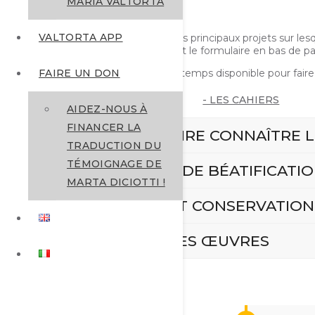
MARIA VALTORTA
SOUTENIR LES PROJETS!
VALTORTA APP
Vous trouverez ci-dessous la liste des principaux projets sur l
Vous pouvez faire un don en utilisant le formulaire en bas de p
- L’EVANGILE TEL QU
Ou contactez-nous si vous avez du temps disponible pour faire
FAIRE UN DON
- LEÇONS SUR L'EPÎ
- LES CAHIERS
AIDEZ-NOUS À
- LES CARNETS
FINANCER LA
DIFFUSER ET FAIRE CONNAÎTRE L
- LE LIVRE D’AZARIA
TRADUCTION DU
TÉMOIGNAGE DE
- LA CORRESPONDA
VERS LA CAUSE DE BÉATIFICATI
MARTA DICIOTTI !
- AUTOBIOGRAPHIE
SAUVEGARDE ET CONSERVATION
TRADUCTION DES ŒUVRES
LA FONDATION