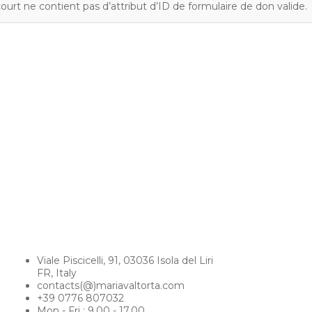
ourt ne contient pas d’attribut d’ID de formulaire de don valide.
CONTACT
Viale Piscicelli, 91, 03036 Isola del Liri
FR, Italy
contacts(@)mariavaltorta.com
+39 0776 807032
Mon - Fri : 9.00 - 17.00