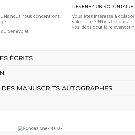
DEVENEZ UN VOLONTAIRE!
esquels nous nous concentrons.
Vous êtes intéressé à collabor
age.
volontaire ? N’hésitez pas à
'IL M'A ÉTÉ RÉVÉLÉ
vos idées pour faire avancer n
 du bénévolat.
TRE DE SAINT PAUL AUX ROMAINS
ES ÉCRITS
S
NCE
ON
 DES MANUSCRITS AUTOGRAPHES