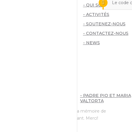
Le code c
- MISSION
- QUI SOMMES-NOUS
- LES STATUTS
- ACTIVITÉS
- TRANSPARENCE
- SOUTENEZ-NOUS
- UN PEU D’HISTOIRE
- CONTACTEZ-NOUS
- LES FONDATEURS
- NEWS
LAB
SOUTENEZ LA FONDATION
- PADRE PIO ET MARIA
VALTORTA
Aidez-nous à diffuser les œuvres et la mémoire de
Maria Valtorta. Faire un don maintenant. Merci!
TV